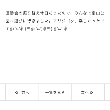
運動会の振り替え休日だったので、みんなで峯山公
園へ遊びに行きました。アリジゴク、楽しかったで
す✌(‘ω’✌ )三✌(‘ω’)✌三( ✌’ω’)✌
前へ
一覧を見る
次へ