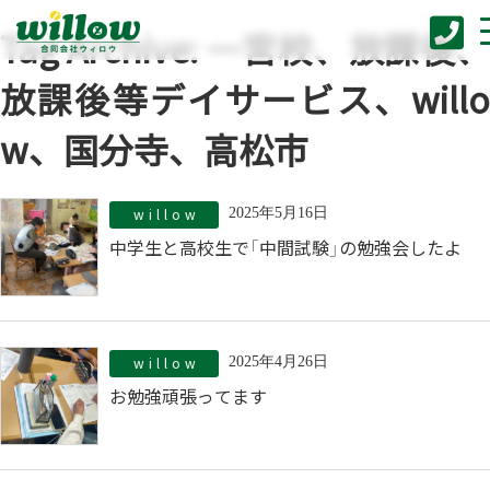
Tag Archive: 一宮校、放課後、
放課後等デイサービス、willo
w、国分寺、高松市
willow
2025年5月16日
中学生と高校生で「中間試験」の勉強会したよ
willow
2025年4月26日
お勉強頑張ってます